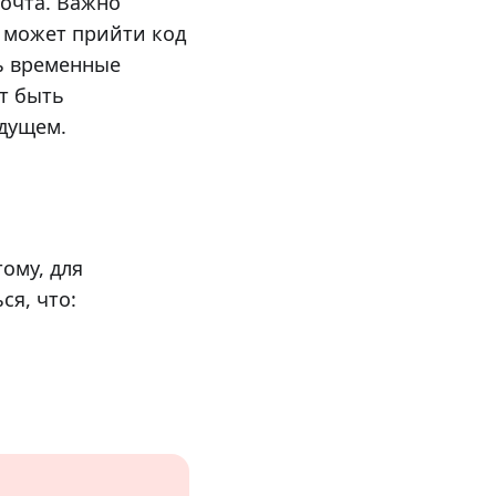
почта. Важно
о может прийти код
ь временные
т быть
удущем.
ому, для
ся, что: