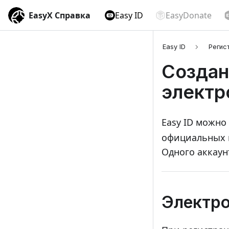
EasyX Справка
Easy ID
EasyDonate
Easy ID
Регис
Создан
электр
Easy ID можно
официальных п
Одного аккаун
Электро